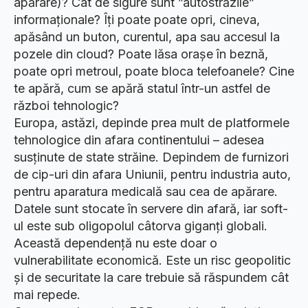
apărare)? Cât de sigure sunt ”autostrăzile”
informaționale? Îți poate poate opri, cineva,
apăsând un buton, curentul, apa sau accesul la
pozele din cloud? Poate lăsa orașe în beznă,
poate opri metroul, poate bloca telefoanele? Cine
te apără, cum se apără statul într-un astfel de
război tehnologic?
Europa, astăzi, depinde prea mult de platformele
tehnologice din afara continentului – adesea
susținute de state străine. Depindem de furnizori
de cip-uri din afara Uniunii, pentru industria auto,
pentru aparatura medicală sau cea de apărare.
Datele sunt stocate în servere din afară, iar soft-
ul este sub oligopolul câtorva giganți globali.
Această dependență nu este doar o
vulnerabilitate economică. Este un risc geopolitic
și de securitate la care trebuie să răspundem cât
mai repede.