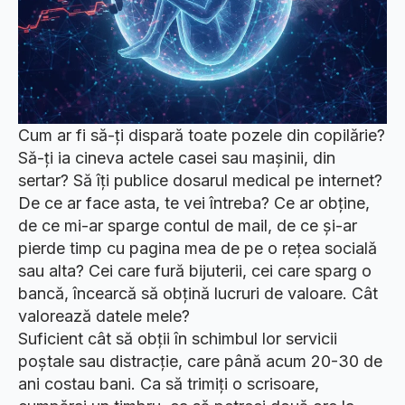
Cum ar fi să-ți dispară toate pozele din copilărie?
Să-ți ia cineva actele casei sau mașinii, din
sertar? Să îți publice dosarul medical pe internet?
De ce ar face asta, te vei întreba? Ce ar obține,
de ce mi-ar sparge contul de mail, de ce și-ar
pierde timp cu pagina mea de pe o rețea socială
sau alta? Cei care fură bijuterii, cei care sparg o
bancă, încearcă să obțină lucruri de valoare. Cât
valorează datele mele?
Suficient cât să obții în schimbul lor servicii
poștale sau distracție, care până acum 20-30 de
ani costau bani. Ca să trimiți o scrisoare,