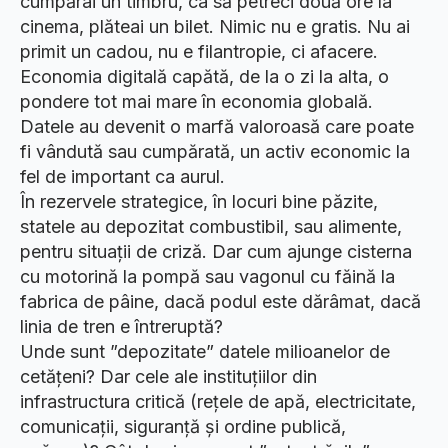
cumpărai un timbru, ca să petreci două ore la
cinema, plăteai un bilet. Nimic nu e gratis. Nu ai
primit un cadou, nu e filantropie, ci afacere.
Economia digitală capătă, de la o zi la alta, o
pondere tot mai mare în economia globală.
Datele au devenit o marfă valoroasă care poate
fi vândută sau cumpărată, un activ economic la
fel de important ca aurul.
În rezervele strategice, în locuri bine păzite,
statele au depozitat combustibil, sau alimente,
pentru situații de criză. Dar cum ajunge cisterna
cu motorină la pompă sau vagonul cu făină la
fabrica de pâine, dacă podul este dărâmat, dacă
linia de tren e întreruptă?
Unde sunt ”depozitate” datele milioanelor de
cetățeni? Dar cele ale instituțiilor din
infrastructura critică (rețele de apă, electricitate,
comunicații, siguranță și ordine publică,