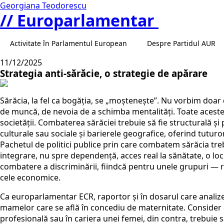
Georgiana Teodorescu
// Europarlamentar
Activitate în Parlamentul European
Despre Partidul AUR
11/12/2025
Strategia anti-sărăcie, o strategie de apărare
Sărăcia, la fel ca bogăția, se „moștenește”. Nu vorbim doar de
de muncă, de nevoia de a schimba mentalități. Toate acestea 
societății. Combaterea sărăciei trebuie să fie structurală și
culturale sau sociale și barierele geografice, oferind tuturor
Pachetul de politici publice prin care combatem sărăcia trebu
integrare, nu spre dependență, acces real la sănătate, o lo
combatere a discriminării, fiindcă pentru unele grupuri — 
cele economice.
Ca europarlamentar ECR, raportor și în dosarul care analiz
mamelor care se află în concediu de maternitate. Consider
profesională sau în cariera unei femei, din contra, trebuie