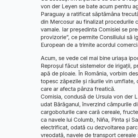
von der Leyen se bate acum pentru agr
Paraguay a ratificat săptămâna trecută 
din Mercosur au finalizat procedurile c
vamale. Iar președinta Comisiei se pre
provizorie”, ce permite Consiliului să i
European de a trimite acordul comercia
Acum, se vede cel mai bine uriașa ipoc
Reproșul făcut sistemelor de irigații,
apă de ploaie. În România, vorbim des
topesc zăpezile și râurile vin umflate,
care ar afecta pânza freatică.
Comisia, condusă de Ursula von der L
udat Bărăganul, înverzind câmpurile 
cargoboturile care cară cereale, fructe
ca navele lui Columb, Niña, Pinta și San
electrificat, odată cu dezvoltarea parc
vreodată, navele de transport cereale 