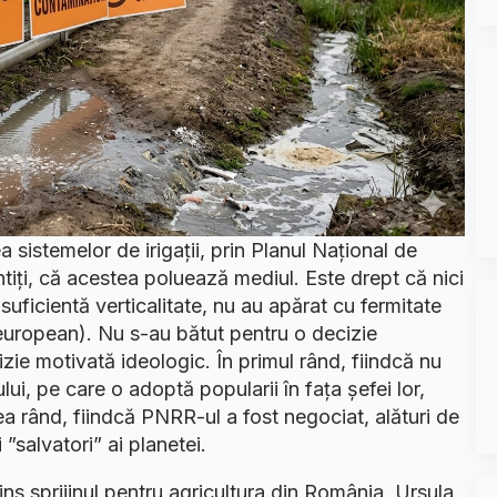
sistemelor de irigații, prin Planul Național de
tiți, că acestea poluează mediul. Este drept că nici
uficientă verticalitate, nu au apărat cu fermitate
 european). Nu s-au bătut pentru o decizie
zie motivată ideologic. În primul rând, fiindcă nu
ului, pe care o adoptă popularii în fața șefei lor,
lea rând, fiindcă PNRR-ul a fost negociat, alături de
i ”salvatori” ai planetei.
ns sprijinul pentru agricultura din România, Ursula