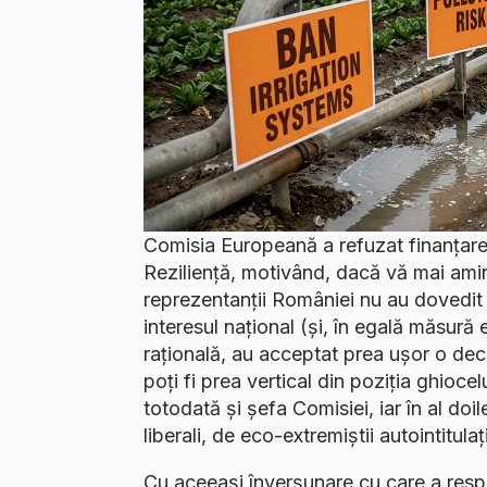
Comisia Europeană a refuzat finanțarea 
Reziliență, motivând, dacă vă mai amin
reprezentanții României nu au dovedit s
interesul național (și, în egală măsură
rațională, au acceptat prea ușor o deci
poți fi prea vertical din poziția ghiocel
totodată și șefa Comisiei, iar în al doi
liberali, de eco-extremiștii autointitulaț
Cu aceeași înverșunare cu care a respi