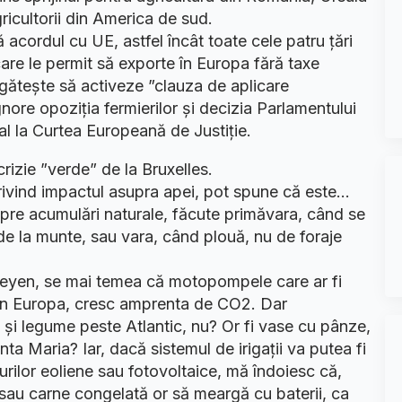
icultorii din America de sud.
acordul cu UE, astfel încât toate cele patru țări
are le permit să exporte în Europa fără taxe
gătește să activeze ”clauza de aplicare
gnore opoziția fermierilor și decizia Parlamentului
l la Curtea Europeană de Justiție.
rizie ”verde” de la Bruxelles.
 privind impactul asupra apei, pot spune că este…
pre acumulări naturale, făcute primăvara, când se
 de la munte, sau vara, când plouă, nu de foraje
eyen, se mai temea că motopompele care ar fi
din Europa, cresc amprenta de CO2. Dar
 și legume peste Atlantic, nu? Or fi vase cu pânze,
ta Maria? Iar, dacă sistemul de irigații va putea fi
urilor eoliene sau fotovoltaice, mă îndoiesc că,
sau carne congelată or să meargă cu baterii, ca