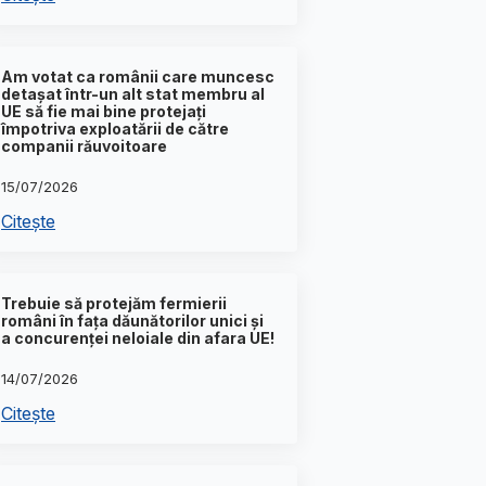
Am votat ca românii care muncesc
detașat într-un alt stat membru al
UE să fie mai bine protejați
împotriva exploatării de către
companii răuvoitoare
15/07/2026
Citește
Trebuie să protejăm fermierii
români în fața dăunătorilor unici și
a concurenței neloiale din afara UE!
14/07/2026
Citește