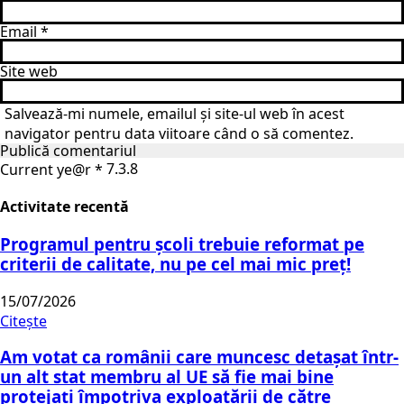
Email
*
Site web
Salvează-mi numele, emailul și site-ul web în acest
navigator pentru data viitoare când o să comentez.
Current ye@r
*
Activitate recentă
Programul pentru școli trebuie reformat pe
criterii de calitate, nu pe cel mai mic preț!
15/07/2026
Citește
Am votat ca românii care muncesc detașat într-
un alt stat membru al UE să fie mai bine
protejați împotriva exploatării de către