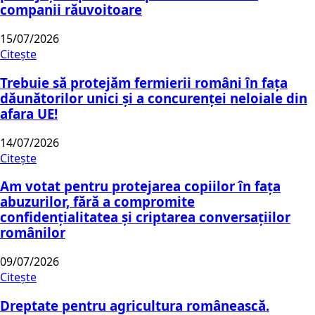
companii răuvoitoare
15/07/2026
Citește
Trebuie să protejăm fermierii români în fața
dăunătorilor unici și a concurenței neloiale din
afara UE!
14/07/2026
Citește
Am votat pentru protejarea copiilor în fața
abuzurilor, fără a compromite
confidențialitatea și criptarea conversațiilor
românilor
09/07/2026
Citește
Dreptate pentru agricultura românească.