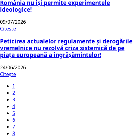
România nu își permite experimentele
ideologice!
09/07/2026
Citește
Peticirea actualelor regulamente și derogările
vremelnice nu rezolvă criza sistemică de pe
piața europeană a îngrășămintelor!
24/06/2026
Citește
1
2
3
4
5
6
7
8