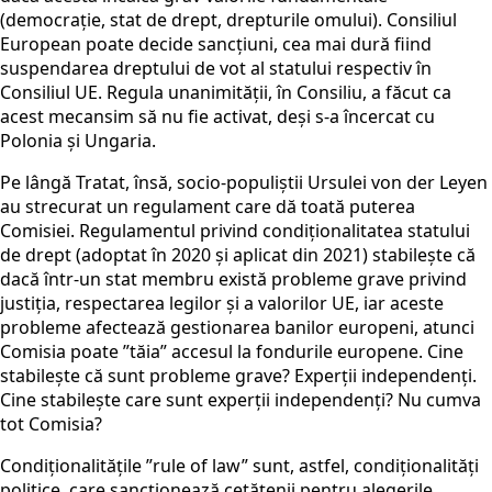
(democrație, stat de drept, drepturile omului). Consiliul
European poate decide sancțiuni, cea mai dură fiind
suspendarea dreptului de vot al statului respectiv în
Consiliul UE. Regula unanimității, în Consiliu, a făcut ca
acest mecansim să nu fie activat, deși s-a încercat cu
Polonia și Ungaria.
Pe lângă Tratat, însă, socio-populiștii Ursulei von der Leyen
au strecurat un regulament care dă toată puterea
Comisiei. Regulamentul privind condiționalitatea statului
de drept (adoptat în 2020 și aplicat din 2021) stabilește că
dacă într-un stat membru există probleme grave privind
justiția, respectarea legilor și a valorilor UE, iar aceste
probleme afectează gestionarea banilor europeni, atunci
Comisia poate ”tăia” accesul la fondurile europene. Cine
stabilește că sunt probleme grave? Experții independenți.
Cine stabilește care sunt experții independenți? Nu cumva
tot Comisia?
Condiționalitățile ”rule of law” sunt, astfel, condiționalități
politice, care sancționează cetățenii pentru alegerile