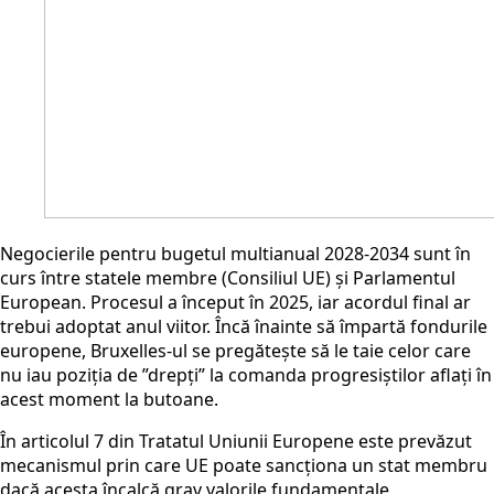
Negocierile pentru bugetul multianual 2028-2034 sunt în
curs între statele membre (Consiliul UE) și Parlamentul
European. Procesul a început în 2025, iar acordul final ar
trebui adoptat anul viitor. Încă înainte să împartă fondurile
europene, Bruxelles-ul se pregătește să le taie celor care
nu iau poziția de ”drepți” la comanda progresiștilor aflați în
acest moment la butoane.
În articolul 7 din Tratatul Uniunii Europene este prevăzut
mecanismul prin care UE poate sancționa un stat membru
dacă acesta încalcă grav valorile fundamentale