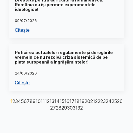
România nu își permite experimentele
ideologice!
09/07/2026
Citește
Peticirea actualelor regulamente și derogările
vremelnice nu rezolvă criza sistemică de pe
piața europeană a îngrășămintelor!
24/06/2026
Citește
1
2
3
4
5
6
7
8
9
10
11
12
13
14
15
16
17
18
19
20
21
22
23
24
25
26
27
28
29
30
31
32