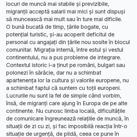
locuri de muncă mai stabile și previzibile,
migranții acceptă salarii mai mici și sunt dispuși
să muncească mai mult sau în ture mai dificile.
O bună bucată de timp, țările bogate, cu
potențial turistic, și-au acoperit deficitul de
personal cu angajați din țările nou sosite în blocul
comunitar. Migrația internă, între estul și vestul
continentului, nu a pus probleme de integrare.
Contextul istoric i-a ținut pe români, bulgari sau
polonezi în sărăcie, dar nu a schimbat
apartenența lor la cultura și valorile europene, nu
a schimbat faptul că suntem cu toții europeni.
Lucrurile nu sunt la fel de simple când vorbim,
însă, de migranți care ajung în Europa de pe alte
continente. Nu cunosc limba locală, dificultățile
de comunicare îngreunează relațiile de muncă, în
situații de zi cu zi, și fac imposibilă reacția într-o
situație de urgență, de pildă, ceea ce pune în