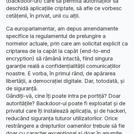
(backdoor-uri) care să permită autorităților să
deschidă aplicațiile criptate, să afle ce vorbesc
cetățenii, în privat, unii cu alții.
Ca europarlamentar, am depus amendamente
specifice la regulamentul de prelungire a
normelor actuale, prin care am solicitat explicit ca
criptarea de la capăt la capăt (end-to-end
encryption) să rămână intactă, fiind singura
garanție reală a confidențialității comunicațiilor
noastre. E vorba, în primul rând, de apărarea
libertății, a democrației digitale. Dar, totodată, și
de siguranță.
Gândiți-vă, cine îți poate intra pe portiță? Doar
autoritățile? Backdoor-ul poate fi exploatat și de
privatul care îți instalează aplicația, și de hackeri,
reducând siguranța tuturor utilizatorilor. Orice
restrângere a drepturilor oamenilor trebuie să fie
doar cu caracter excepțional și doar în anumite