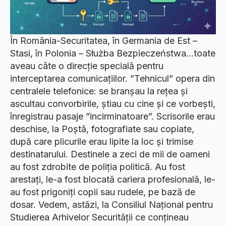
În România-Securitatea, în Germania de Est –
Stasi, în Polonia – Służba Bezpieczeństwa…toate
aveau câte o direcție specială pentru
interceptarea comunicațiilor. ”Tehnicul” opera din
centralele telefonice: se branșau la rețea și
ascultau convorbirile, știau cu cine și ce vorbești,
înregistrau pasaje ”incirminatoare”. Scrisorile erau
deschise, la Poștă, fotografiate sau copiate,
după care plicurile erau lipite la loc și trimise
destinatarului. Destinele a zeci de mii de oameni
au fost zdrobite de poliția politică. Au fost
arestați, le-a fost blocată cariera profesională, le-
au fost prigoniți copii sau rudele, pe bază de
dosar. Vedem, astăzi, la Consiliul Național pentru
Studierea Arhivelor Securității ce conțineau