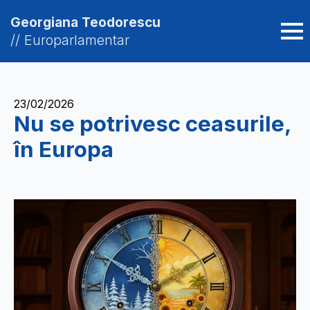
Georgiana Teodorescu
// Europarlamentar
23/02/2026
Nu se potrivesc ceasurile,
în Europa