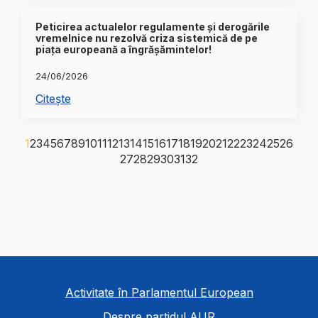
Peticirea actualelor regulamente și derogările
vremelnice nu rezolvă criza sistemică de pe
piața europeană a îngrășămintelor!
24/06/2026
Citește
1
2
3
4
5
6
7
8
9
10
11
12
13
14
15
16
17
18
19
20
21
22
23
24
25
26
27
28
29
30
31
32
Activitate în Parlamentul European
Despre partidul AUR