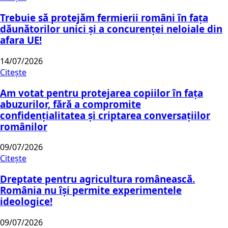
Trebuie să protejăm fermierii români în fața
dăunătorilor unici și a concurenței neloiale din
afara UE!
14/07/2026
Citește
Am votat pentru protejarea copiilor în fața
abuzurilor, fără a compromite
confidențialitatea și criptarea conversațiilor
românilor
09/07/2026
Citește
Dreptate pentru agricultura românească.
România nu își permite experimentele
ideologice!
09/07/2026