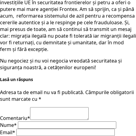
investițiile UE
în secur
itatea frontierelor și petru a oferi o
putere mai mare agenției Frontex
.
Am să sprijin, ca și până
acum, reformarea
sistemul
ui
de azil pentru a recompensa
cererile autentice și a le respinge pe cele frauduloase. Și,
mai presus de toate,
am să continui să
tra
nsmit
un me
saj
clar: migrația ilegală nu poate fi tolerată
iar migranții ilegali
vor fi returnați, cu demnitate și umanitate, dar în mod
ferm și fără excepție.
Nu negociez și nu voi negocia vreodată securitatea și
s
iguranța
noastră, a cetățenilor europeni
!
Lasă un răspuns
Adresa ta de email nu va fi publicată.
Câmpurile obligatorii
sunt marcate cu
*
Comentariu
*
Nume
*
Email
*