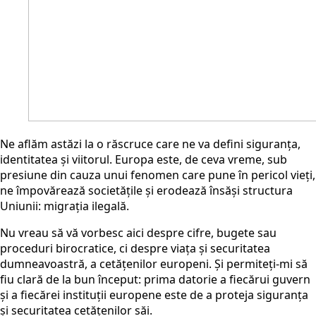
Ne
aflăm astăzi la o răscruce
care
ne
va defini siguranța,
identit
atea și viitorul
.
Europa este, de ceva vreme,
sub
presiune din cauza unui fenomen care pune în pericol vieți,
ne împovărează societățile și erodează însăși structura
Uniunii: migrația ilegală.
Nu vreau să vă vorbesc
aici
despre cifre, bugete sau
proceduri birocratice, ci despre viața și securitatea
dumneavoastră, a cetățenilor europeni. Și permiteți-mi să
fiu clară de la bun început: prima datorie a fiecărui guvern
și a fiecărei instituții europene este de a proteja siguranța
și securitatea cetățenilor
să
i.