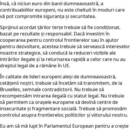
însă,
că niciun euro din banii
dumneavoastră, a
contribuabililor europeni
,
nu este cheltuit în moduri care
vă
pot compromite siguranța și securitatea.
Sprijinul acordat țărilor terțe trebuie să fie condiționat,
bazat pe rezultate și responsabil. Dacă investim în
cooperarea pentru controlul frontierelor sau în ajutor
pentru dezvoltare, acestea trebuie să servească intereselor
noastre strategice, să conducă la reduceri vizibile ale
intrărilor ilegale și la returnarea rapidă a celor care nu au
dreptul legal de a rămâne în UE.
În calitate de lideri europeni aleși de
dumneavoastră,
cetățenii noștri
, trebuie să încetăm să transmitem
, de la
Bruxelles,
semnale contradictorii. Nu trebuie să
recompensăm intrarea ilegală cu statut legal. Nu trebuie
să permitem ca orașele europene să devină centre de
insecuritate și fragmentare socială. Trebuie să promovăm
controlul asupra frontierelor, politicilor și viitorului nostru.
Eu am să mă lupt în Parlamentul European pentru a crește