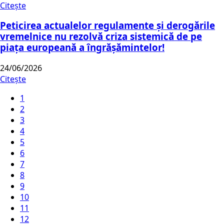
Citește
Peticirea actualelor regulamente și derogările
vremelnice nu rezolvă criza sistemică de pe
piața europeană a îngrășămintelor!
24/06/2026
Citește
1
2
3
4
5
6
7
8
9
10
11
12