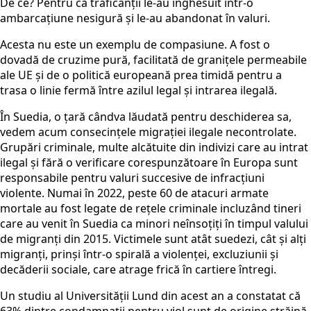
De ce? Pentru că traficanții le-au înghesuit într-o
ambarcațiune nesigură și le-au abandonat în valuri.
Acesta nu este un exemplu de compasiune. A fost o
dovadă de cruzime pură, facilitată de granițe
le
permeabile
ale UE
și de o politică europeană prea timidă pentru a
trasa o linie fermă între azilul legal și intrarea ilegală.
În Suedia, o țară cândva lăudată pentru deschiderea sa,
vedem acum consecințele migrației ilegale necontrolate.
Grupări criminale, multe alcătuite din indivizi care au intrat
ilegal și fără o verificare corespunzătoare în Europa sunt
responsabile pentru valuri succesive de infracțiuni
violente. Numai în 2022, peste 60 de atacuri armate
mortale au fost legate de rețele criminale
incluzând tineri
care
au venit în Suedia ca minori neînsoțiți în timpul valului
de migranți din 2015. Victimele sunt atât suedezi, cât și alți
migranți, prinși într-o spirală a violenței, excluziunii și
decăderii sociale, care atrage frică în cartiere întregi.
Un studiu al Universității Lund din acest an a constatat că