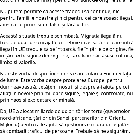
63% din
tre condamnații pentru viol sunt
de origine străină.
Nu putem permite ca aceste tragedii să continue, nici
pentru familiile
noastre și
nici pentru cei care sosesc ilegal,
adesea cu promisiuni false și fără viitor.
Această situație trebuie schimbată. Migrația ilegală nu
trebuie doar descurajată, ci trebuie inversată: cei care intră
ilegal în UE trebuie să se întoarcă, fie în țările de origine, fie
în țări terțe sigure din regiune, care le împărtășesc cultura,
limba și valorile.
Nu este vorba despre închiderea sau izolarea Europei față
de lume. Este vorba despre protejarea Europei pentru
dumneavoastră,
cetățenii noștri
,
și despre a-i ajuta pe cei
aflați în nevoie prin mijloace sigure, legale și controlate, nu
prin haos și exploatare criminală.
Da, UE a alocat miliarde de dolari țărilor terțe (guvernelor
nord-africane, țărilor din Sahel, partenerilor din Orientul
Mijlociu) pentru a le ajuta să gestioneze migrația ilegală și
să combată
traficul de persoane. T
rebuie să ne asigurăm
,