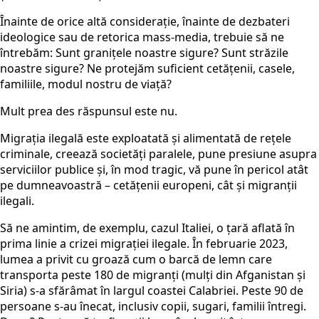
Înainte de orice altă considerație, înainte de dezbateri
ideologice sau de retorica mass-media, trebuie să ne
întrebăm: Sunt granițele noastre sigure? Sunt străzile
noastre sigure? Ne protejăm suficient cetățenii, casele,
familiile, modul nostru de viață?
Mult prea des răspunsul este nu.
Migrația ilegală este exploatată și alimentată de rețele
criminale, creează societăți paralele, pune presiune asupra
serviciilor publice și, în mod tragic,
vă
pune în pericol atât
pe dumneavoastră –
cetățenii europeni, cât și migranții
ilegali.
Să ne amintim, de exemplu, cazul Italiei, o țară aflată în
prima linie a crizei migrației ilegale. În februarie 2023,
lumea a privit cu groază cum o barcă de lemn care
transporta peste 180 de migranți (mulți din Afganistan și
Siria) s-a sfărâmat în largul coastei Calabriei.
Peste 90 de
persoane s-au înecat, inclusiv copii, sugari, familii întregi.