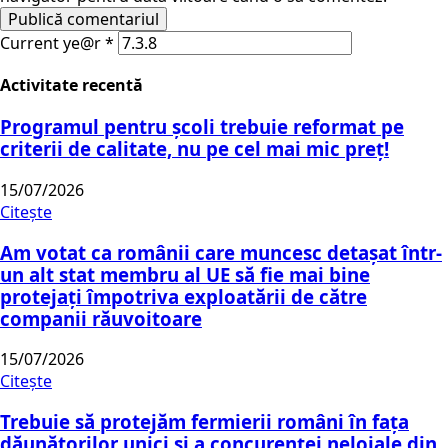
Current ye@r
*
Activitate recentă
Programul pentru școli trebuie reformat pe
criterii de calitate, nu pe cel mai mic preț!
15/07/2026
Citește
Am votat ca românii care muncesc detașat într-
un alt stat membru al UE să fie mai bine
protejați împotriva exploatării de către
companii răuvoitoare
15/07/2026
Citește
Trebuie să protejăm fermierii români în fața
dăunătorilor unici și a concurenței neloiale din