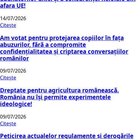
afara UE!
14/07/2026
Citește
Am votat pentru protejarea copiilor în fața
abuzurilor, fără a compromite
confidențialitatea și criptarea conversațiilor
românilor
09/07/2026
Citește
Dreptate pentru agricultura românească.
România nu își permite experimentele
ideologice!
09/07/2026
Citește
Peticirea actualelor regulamente și derogările