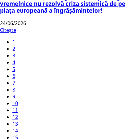
vremelnice nu rezolvă criza sistemică de pe
piața europeană a îngrășămintelor!
24/06/2026
Citește
1
2
3
4
5
6
7
8
9
10
11
12
13
14
15