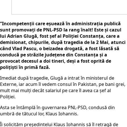
”Incompetenții care eșuează în administrația publică
sunt promovați de PNL-PSD la rang înalt! Este și cazul
lui Adrian Glugă, fost șef al Poliției Constanța, care a
demisionat, chipurile, după tragedia de la 2 Mai, atunci
când Vlad Pascu, o beizadea drogată, a fost lăsată să
conducă pe străzile județene din Constanța și a
provocat decesul a doi tineri, deși a fost oprită de
polițiști în primă fază.
Imediat după tragedie, Glugă a intrat în ministerul de
Externe, iar acum îl vedem consul în Pakistan, pe bani grei,
mult mai mulți decât salariul pe care îl avea ca șef al
Poliției.
Asta se întâmplă în guvernarea PNL-PSD, condusă din
umbră de tătucul lor, Klaus Iohannis.
Îi solicităm președintelui Klaus Iohannis să îl retragă de