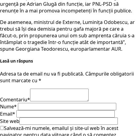
urgență pe Adrian Glugă din funcție, iar PNL-PSD să
renunțe în a mai promova incompetenți în funcții publice.
De asemenea, ministrul de Externe, Luminița Odobescu, ar
trebui să își dea demisia pentru gafa majoră pe care a
făcut-o, prin propunerea unui om sub amprenta căruia s-a
întâmplat o tragedie într-o funcție atât de importantă”,
spune Georgiana Teodorescu, europarlamentar AUR.
Lasă un răspuns
Adresa ta de email nu va fi publicată.
Câmpurile obligatorii
sunt marcate cu
*
Comentariu
*
Nume
*
Email
*
Site web
Salvează-mi numele, emailul și site-ul web în acest
navigator pentru data viitoare când o să comentez.