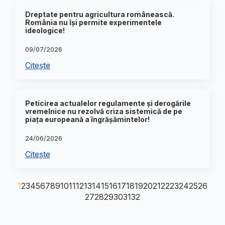
Dreptate pentru agricultura românească.
România nu își permite experimentele
ideologice!
09/07/2026
Citește
Peticirea actualelor regulamente și derogările
vremelnice nu rezolvă criza sistemică de pe
piața europeană a îngrășămintelor!
24/06/2026
Citește
1
2
3
4
5
6
7
8
9
10
11
12
13
14
15
16
17
18
19
20
21
22
23
24
25
26
27
28
29
30
31
32