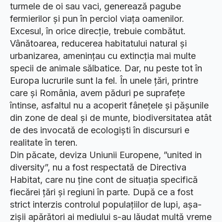
turmele de oi sau vaci, generează pagube
fermierilor și pun în perciol viața oamenilor.
Excesul, în orice direcție, trebuie combătut.
Vânătoarea, reducerea habitatului natural și
urbanizarea, amenințau cu extincția mai multe
specii de animale sălbatice. Dar, nu peste tot în
Europa lucrurile sunt la fel. În unele țări, printre
care și România, avem păduri pe suprafețe
întinse, asfaltul nu a acoperit fânețele și pășunile
din zone de deal și de munte, biodiversitatea atât
de des invocată de ecologiști în discursuri e
realitate în teren.
Din păcate, deviza Uniunii Europene, ”united in
diversity”, nu a fost respectată de Directiva
Habitat, care nu ține cont de situația specifică
fiecărei țări și regiuni în parte. După ce a fost
strict interzis controlul populațiilor de lupi, așa-
zișii apărători ai mediului s-au lăudat multă vreme