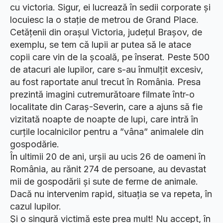
cu victoria. Sigur, ei lucrează în sedii corporate și
locuiesc la o stație de metrou de Grand Place.
Cetățenii din orașul Victoria, județul Brașov, de
exemplu, se tem că lupii ar putea să le atace
copii care vin de la școală, pe înserat. Peste 500
de atacuri ale lupilor, care s-au înmulțit excesiv,
au fost raportate anul trecut în România. Presa
prezintă imagini cutremurătoare filmate într-o
localitate din Caraş-Severin, care a ajuns să fie
vizitată noapte de noapte de lupi, care intră în
curţile localnicilor pentru a ”vâna” animalele din
gospodărie.
În ultimii 20 de ani, urșii au ucis 26 de oameni în
România, au rănit 274 de persoane, au devastat
mii de gospodării și sute de ferme de animale.
Dacă nu intervenim rapid, situația se va repeta, în
cazul lupilor.
Și o singură victimă este prea mult! Nu accept, în