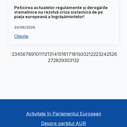
Peticirea actualelor regulamente și derogările
vremelnice nu rezolvă criza sistemică de pe
piața europeană a îngrășămintelor!
24/06/2026
Citește
1
2
3
4
5
6
7
8
9
10
11
12
13
14
15
16
17
18
19
20
21
22
23
24
25
26
27
28
29
30
31
32
Activitate în Parlamentul European
Despre partidul AUR