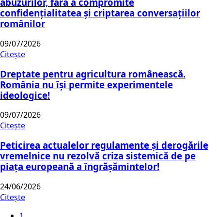
abuzurilor, fără a compromite
confidențialitatea și criptarea conversațiilor
românilor
09/07/2026
Citește
Dreptate pentru agricultura românească.
România nu își permite experimentele
ideologice!
09/07/2026
Citește
Peticirea actualelor regulamente și derogările
vremelnice nu rezolvă criza sistemică de pe
piața europeană a îngrășămintelor!
24/06/2026
Citește
1