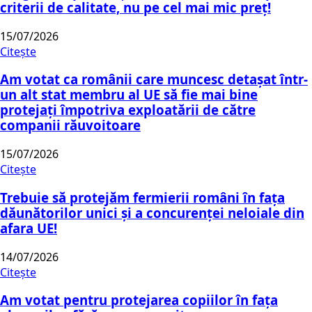
criterii de calitate, nu pe cel mai mic preț!
15/07/2026
Citește
Am votat ca românii care muncesc detașat într-
un alt stat membru al UE să fie mai bine
protejați împotriva exploatării de către
companii răuvoitoare
15/07/2026
Citește
Trebuie să protejăm fermierii români în fața
dăunătorilor unici și a concurenței neloiale din
afara UE!
14/07/2026
Citește
Am votat pentru protejarea copiilor în fața