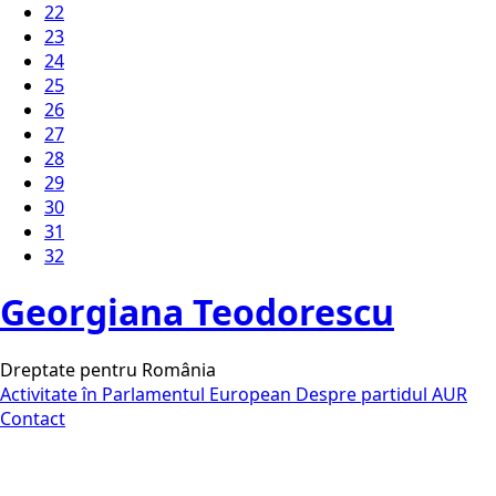
22
23
24
25
26
27
28
29
30
31
32
Georgiana Teodorescu
Dreptate pentru România
Activitate în Parlamentul European
Despre partidul AUR
Contact