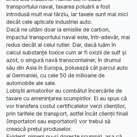
transportului naval, taxarea poluării a fost
introdusă mult mai târziu, iar taxele sunt mai mici
decât cele aplicate industriei auto.
Dacă ne uităm doar la emisiile de carbon,
impactul transportului naval este, într-adevăr, mai
redus decât al celui rutier. Dar, dacă luăm în
calcul substanțe toxice cum ar fi oxizii de sulf și
azot, o singură navă transcontainer, în drumul
său din Asia în Europa, poluează cât parcul auto
al Germaniei, cu cele 50 de milioane de
automobile ale sale.
Lobiștii armatorilor au combătut încercările de
taxare cu amenințarea scumpirilor. Ei au spus că
vor transfera costul certificatelor verzi clienților,
prin tarifele de transport, astfel încât clienții finali
(importatori sau exportatori) vor trebui să
crească prețul produselor.
Evident, nimeni nu-și dorește scumpiri, așa că