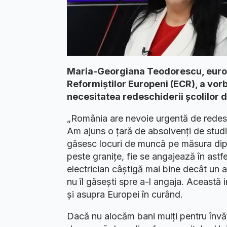
Maria-Georgiana Teodorescu, europ
Reformiștilor Europeni (ECR), a vor
necesitatea redeschiderii școlilor d
„România are nevoie urgentă de redesch
Am ajuns o țară de absolvenți de studii
găsesc locuri de muncă pe măsura dipl
peste granițe, fie se angajează în astfe
electrician câștigă mai bine decât un a
nu îl găsești spre a-l angaja. Această i
și asupra Europei în curând.
Dacă nu alocăm bani mulți pentru înv