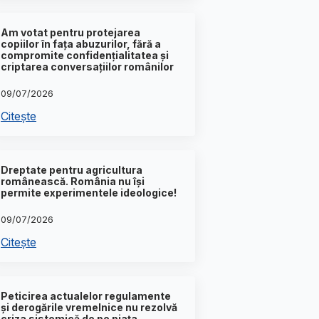
Am votat pentru protejarea
copiilor în fața abuzurilor, fără a
compromite confidențialitatea și
criptarea conversațiilor românilor
09/07/2026
Citește
Dreptate pentru agricultura
românească. România nu își
permite experimentele ideologice!
09/07/2026
Citește
Peticirea actualelor regulamente
și derogările vremelnice nu rezolvă
criza sistemică de pe piața