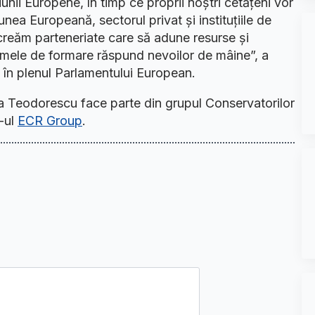
nii Europene, în timp ce proprii noștri cetățeni vor
iunea Europeană, sectorul privat și instituțiile de
creăm parteneriate care să adune resurse și
mele de formare răspund nevoilor de mâine”, a
în plenul Parlamentului European.
Teodorescu face parte din grupul Conservatorilor
e-ul
ECR Group
.