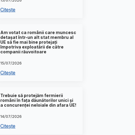
15/07/2026
Citește
Am votat ca românii care muncesc
detașat într-un alt stat membru al
UE să fie mai bine protejați
împotriva exploatării de către
companii răuvoitoare
15/07/2026
Citește
Trebuie să protejăm fermierii
români în fața dăunătorilor unici și
a concurenței neloiale din afara UE!
14/07/2026
Citește