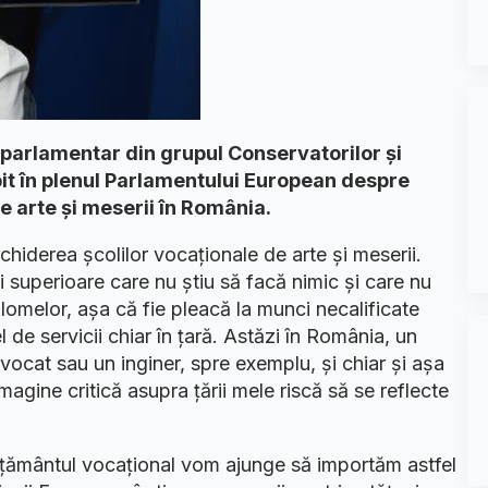
arlamentar din grupul Conservatorilor și
bit în plenul Parlamentului European despre
e arte și meserii în România.
iderea școlilor vocaționale de arte și meserii.
 superioare care nu știu să facă nimic și care nu
omelor, așa că fie pleacă la munci necalificate
l de servicii chiar în țară. Astăzi în România, un
vocat sau un inginer, spre exemplu, și chiar și așa
magine critică asupra țării mele riscă să se reflecte
ățământul vocațional vom ajunge să importăm astfel