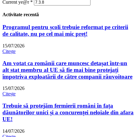
Current ye@r
*
Activitate recentă
Programul pentru școli trebuie reformat pe criterii
de calitate, nu pe cel mai mic preț!
15/07/2026
Citește
Am votat ca românii care muncesc detașat într-un
alt stat membru al UE să fie mai bine protejați
împotriva exploatării de către companii răuvoitoare
15/07/2026
Citește
Trebuie să protejăm fermierii români în fața
dăunătorilor unici și a concurenței neloiale din afara
UE!
14/07/2026
Citește