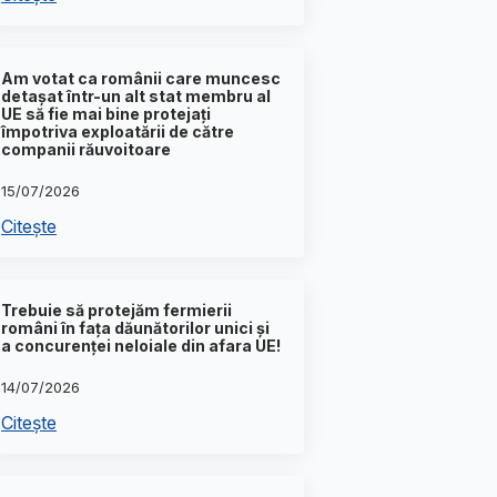
Am votat ca românii care muncesc
detașat într-un alt stat membru al
UE să fie mai bine protejați
împotriva exploatării de către
companii răuvoitoare
15/07/2026
Citește
Trebuie să protejăm fermierii
români în fața dăunătorilor unici și
a concurenței neloiale din afara UE!
14/07/2026
Citește