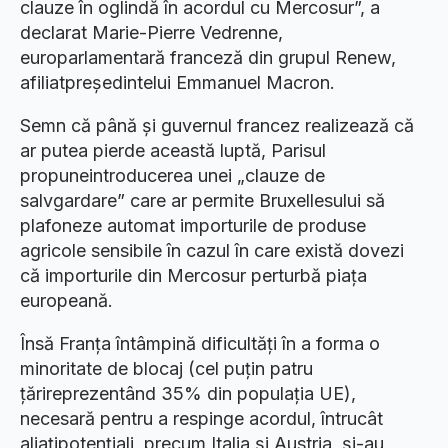
clauze în oglindă în acordul cu Mercosur”, a
declarat Marie-Pierre Vedrenne,
europarlamentară franceză din grupul Renew,
afiliatpreședintelui Emmanuel Macron.
Semn că până și guvernul francez realizează că
ar putea pierde această luptă, Parisul
propuneintroducerea unei „clauze de
salvgardare” care ar permite Bruxellesului să
plafoneze automat importurile de produse
agricole sensibile în cazul în care există dovezi
că importurile din Mercosur perturbă piața
europeană.
Însă Franța întâmpină dificultăți în a forma o
minoritate de blocaj (cel puțin patru
țărireprezentând 35% din populația UE),
necesară pentru a respinge acordul, întrucât
aliațipotențiali, precum Italia și Austria, și-au