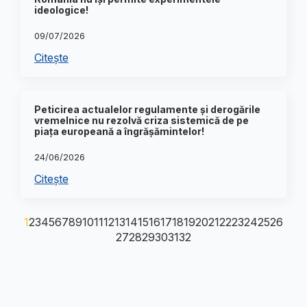
ideologice!
09/07/2026
Citește
Peticirea actualelor regulamente și derogările
vremelnice nu rezolvă criza sistemică de pe
piața europeană a îngrășămintelor!
24/06/2026
Citește
1
2
3
4
5
6
7
8
9
10
11
12
13
14
15
16
17
18
19
20
21
22
23
24
25
26
27
28
29
30
31
32