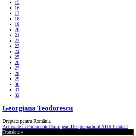
15
16
17
18
19
20
21
22
23
24
25
26
27
28
29
30
31
32
Georgiana Teodorescu
Dreptate pentru România
Activitate în Parlamentul European
Despre partidul AUR
Contact
Translate »