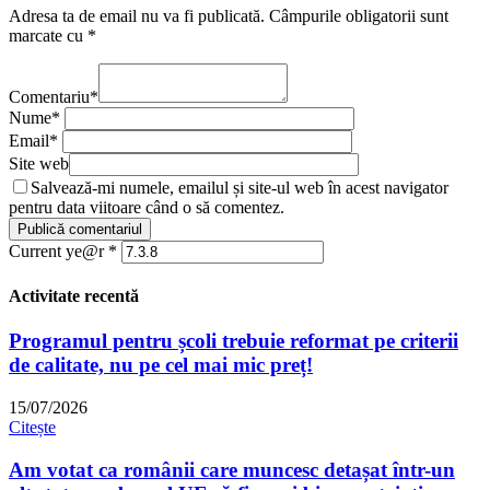
Adresa ta de email nu va fi publicată.
Câmpurile obligatorii sunt
marcate cu
*
Comentariu
*
Nume
*
Email
*
Site web
Salvează-mi numele, emailul și site-ul web în acest navigator
pentru data viitoare când o să comentez.
Current ye@r
*
Activitate recentă
Programul pentru școli trebuie reformat pe criterii
de calitate, nu pe cel mai mic preț!
15/07/2026
Citește
Am votat ca românii care muncesc detașat într-un