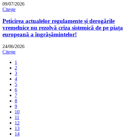
09/07/2026
Citește
Peticirea actualelor regulamente și derogările
vremelnice nu rezolvă criza sistemică de pe piața
europeană a îngrășămintelor!
24/06/2026
Citește
1
2
3
4
5
6
7
8
9
10
11
12
13
14