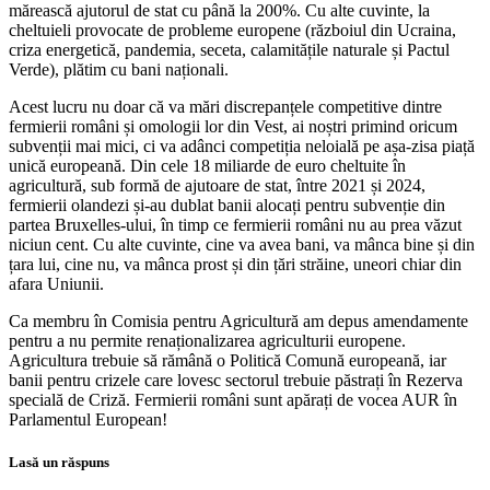
mărească ajutorul de stat cu până la 200%. Cu alte cuvinte, la
cheltuieli provocate de probleme europene (războiul din Ucraina,
criza energetică, pandemia, seceta, calamitățile naturale și Pactul
Verde), plătim cu bani naționali.
Acest lucru nu doar că va mări discrepanțele competitive dintre
fermierii români și omologii lor din Vest, ai noștri primind oricum
subvenții mai mici, ci va adânci competiția neloială pe așa-zisa piață
unică europeană. Din cele 18 miliarde de euro cheltuite în
agricultură, sub formă de ajutoare de stat, între 2021 și 2024,
fermierii olandezi și-au dublat banii alocați pentru subvenție din
partea Bruxelles-ului, în timp ce fermierii români nu au prea văzut
niciun cent. Cu alte cuvinte, cine va avea bani, va mânca bine și din
țara lui, cine nu, va mânca prost și din țări străine, uneori chiar din
afara Uniunii.
Ca membru în Comisia pentru Agricultură am depus amendamente
pentru a nu permite renaționalizarea agriculturii europene.
Agricultura trebuie să rămână o Politică Comună europeană, iar
banii pentru crizele care lovesc sectorul trebuie păstrați în Rezerva
specială de Criză. Fermierii români sunt apărați de vocea AUR în
Parlamentul European!
Lasă un răspuns