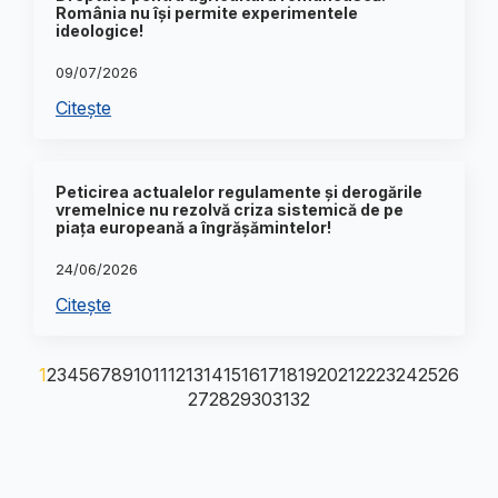
România nu își permite experimentele
ideologice!
09/07/2026
Citește
Peticirea actualelor regulamente și derogările
vremelnice nu rezolvă criza sistemică de pe
piața europeană a îngrășămintelor!
24/06/2026
Citește
1
2
3
4
5
6
7
8
9
10
11
12
13
14
15
16
17
18
19
20
21
22
23
24
25
26
27
28
29
30
31
32