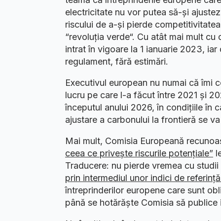
electricitate nu vor putea să-și ajuste
riscului de a-și pierde competitivitate
“revoluția verde“. Cu atât mai mult cu 
intrat în vigoare la 1 ianuarie 2023, ia
regulament, fără estimări.
Executivul european nu numai că îmi co
lucru pe care l-a făcut între 2021 și 2
începutul anului 2026, în condițiile î
ajustare a carbonului la frontieră se va
Mai mult, Comisia Europeană recunoa
ceea ce privește riscurile potențiale”
le
Traducere: nu pierde vremea cu studii 
prin intermediul unor indici de referință
întreprinderilor europene care sunt obl
până se hotărăște Comisia să publice ind