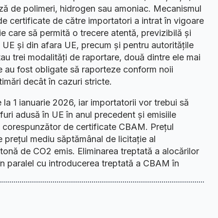
ază de polimeri, hidrogen sau amoniac. Mecanismul
e certificate de către importatori a intrat în vigoare
e care să permită o trecere atentă, previzibilă și
n UE și din afara UE, precum și pentru autoritățile
tau trei modalități de raportare, două dintre ele mai
 au fost obligate să raporteze conform noii
mări decât în cazuri stricte.
a 1 ianuarie 2026, iar importatorii vor trebui să
furi adusă în UE în anul precedent și emisiile
l corespunzător de certificate CBAM. Prețul
de prețul mediu săptămânal de licitație al
tonă de CO2 emis. Eliminarea treptată a alocărilor
în paralel cu introducerea treptată a CBAM în