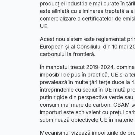
producției industriale mai curate în ță
este aliniată cu eliminarea treptată a a
comercializare a certificatelor de emisi
UE.
Acest nou sistem este reglementat pr
European și al Consiliului din 10 mai 2
carbonului la frontieră.
În mandatul trecut 2019-2024, dominat
imposibil de pus în practică, UE s-a tem
prevalează în multe țări terțe duce la 
întreprinderile cu sediul în UE mută p
puțin rigide din perspectiva verde sau
consum mai mare de carbon. CBAM se a
importuri este echivalent cu prețul car
subminează obiectivele UE în materie 
Mecanismul vizează importurile de prod