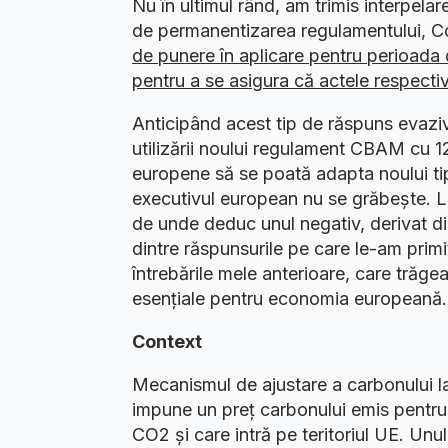
Nu în ultimul rând, am trimis interpelar
de permanentizarea regulamentului, C
de punere în aplicare pentru perioada 
pentru a se asigura că actele respecti
Anticipând acest tip de răspuns evazi
utilizării noului regulament CBAM cu 1
europene să se poată adapta noului tip 
executivul european nu se grăbește. L
de unde deduc unul negativ, derivat d
dintre răspunsurile pe care le-am primi
întrebările mele anterioare, care trăg
esențiale pentru economia europeană.
Context
Mecanismul de ajustare a carbonului l
impune un preț carbonului emis pentr
CO2 și care intră pe teritoriul UE. Unu