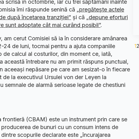
ea scrisă în octombrie, iar cu trei săptămâni înainte
omisia îmi răspunde senină că
„pregătește actele
de după încetarea tranziției”
și că
„depune eforturi
ve sunt adoptate cât mai curând posibil”
.
v, am cerut Comisiei să ia în considerare amânarea
1
2-24 de luni, tocmai pentru a ajuta companiile
de calcul al costurilor, din moment ce, iată,
a această întrebare nu am primit răspuns punctual,
in aceeași nepăsare pe care am sesizat-o în fiecare
t de la executivul Ursulei von der Leyen la
eau semnale de alarmă serioase legate de chestiuni
a frontieră (CBAM) este un instrument prin care se
u producerea de bunuri cu un consum intens de
l dintre scopurile declarate este „încurajarea