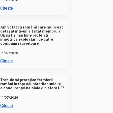
15/07/2026
Citește
Am votat ca românii care muncesc
detașat într-un alt stat membru al
UE să fie mai bine protejați
împotriva exploatării de către
companii răuvoitoare
15/07/2026
Citește
Trebuie să protejăm fermierii
români în fața dăunătorilor unici și
a concurenței neloiale din afara UE!
14/07/2026
Citește