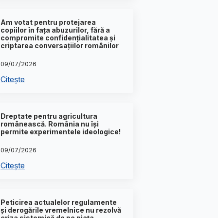
Am votat pentru protejarea
copiilor în fața abuzurilor, fără a
compromite confidențialitatea și
criptarea conversațiilor românilor
09/07/2026
Citește
Dreptate pentru agricultura
românească. România nu își
permite experimentele ideologice!
09/07/2026
Citește
Peticirea actualelor regulamente
și derogările vremelnice nu rezolvă
criza sistemică de pe piața