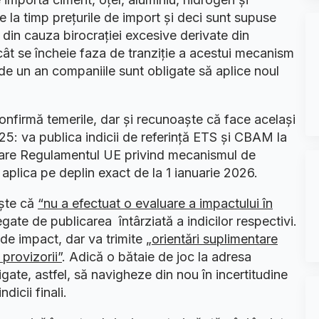
ze la timp prețurile de import și deci sunt supuse
a din cauza birocrației excesive derivate din
cât se încheie faza de tranziție a acestui mecanism
r de un an companiile sunt obligate să aplice noul
nfirmă temerile, dar și recunoaște că face același
025: va publica indicii de referință ETS și CBAM la
n care Regulamentul UE privind mecanismul de
 aplica pe deplin exact de la 1 ianuarie 2026.
ște că
“nu a efectuat o evaluare a impactului în
gate de publicarea întârziată a indicilor respectivi.
de impact, dar va trimite
„orientări suplimentare
 provizorii”
. Adică o bătaie de joc la adresa
igate, astfel, să navigheze din nou în incertitudine
icii finali.