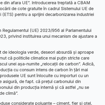
rile din afara UE”. Introducerea treptată a CBAM
locării de cote gratuite în cadrul Sistemului UE de
i (ETS) pentru a sprijini decarbonizarea industriei
in Regulamentul (UE) 2023/956 al Parlamentului
023, privind instituirea unui mecanism de ajustare a
 de ideologia verde, deseori absurdă și aproape
ut că politicile climatice mai puțin stricte care
riscul unei așa-numite „relocații de carbon”. Adică,
roducția cu consum intens de carbon în țări mai
 produsele UE sunt înlocuite cu importuri cu un
sigură, de fapt. că prețul carbonului din
bonului din producția internă și că astfel „nu se
de climă”.
use considerate poluante – ciment, fier și oțel,