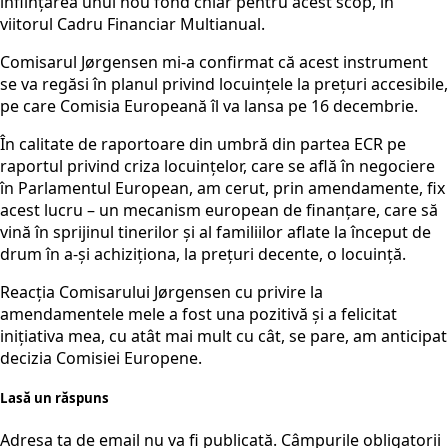
înființarea unui nou fond chiar pentru acest scop, în
viitorul Cadru Financiar Multianual.
Comisarul Jørgensen mi-a confirmat că acest instrument
se va regăsi în planul privind locuințele la prețuri accesibile,
pe care Comisia Europeană îl va lansa pe 16 decembrie.
În calitate de raportoare din umbră din partea ECR pe
raportul privind criza locuințelor, care se află în negociere
în Parlamentul European, am cerut, prin amendamente, fix
acest lucru – un mecanism european de finanțare, care să
vină în sprijinul tinerilor și al familiilor aflate la început de
drum în a-și achiziționa, la prețuri decente, o locuință.
Reacția Comisarului Jørgensen cu privire la
amendamentele mele a fost una pozitivă și a felicitat
inițiativa mea, cu atât mai mult cu cât, se pare, am anticipat
decizia Comisiei Europene.
Lasă un răspuns
Adresa ta de email nu va fi publicată.
Câmpurile obligatorii