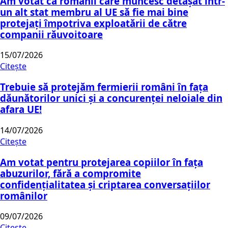
Am votat ca românii care muncesc detașat într-
un alt stat membru al UE să fie mai bine
protejați împotriva exploatării de către
companii răuvoitoare
15/07/2026
Citește
Trebuie să protejăm fermierii români în fața
dăunătorilor unici și a concurenței neloiale din
afara UE!
14/07/2026
Citește
Am votat pentru protejarea copiilor în fața
abuzurilor, fără a compromite
confidențialitatea și criptarea conversațiilor
românilor
09/07/2026
Citește