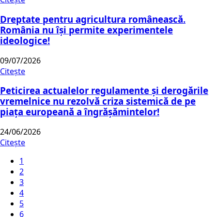
Dreptate pentru agricultura românească.
România nu își permite experimentele
ideologice!
09/07/2026
Citește
Peticirea actualelor regulamente și derogările
vremelnice nu rezolvă criza sistemică de pe
piața europeană a îngrășămintelor!
24/06/2026
Citește
1
2
3
4
5
6