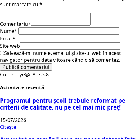
sunt marcate cu
*
Comentariu
*
Nume
*
Email
*
Site web
Salvează-mi numele, emailul și site-ul web în acest
navigator pentru data viitoare când o să comentez.
Current ye@r
*
Activitate recentă
Programul pentru școli trebuie reformat pe
criterii de calitate, nu pe cel mai mic preț!
15/07/2026
Citește