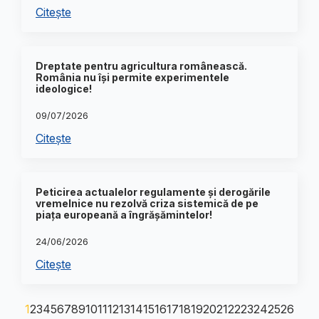
Citește
Dreptate pentru agricultura românească.
România nu își permite experimentele
ideologice!
09/07/2026
Citește
Peticirea actualelor regulamente și derogările
vremelnice nu rezolvă criza sistemică de pe
piața europeană a îngrășămintelor!
24/06/2026
Citește
1
2
3
4
5
6
7
8
9
10
11
12
13
14
15
16
17
18
19
20
21
22
23
24
25
26