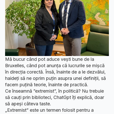
Mă bucur când pot aduce vești bune de la
Bruxelles, când pot anunța că lucrurile se mișcă
în direcția corectă. Însă, înainte de a le dezvălui,
haideți să ne oprim puțin asupra unei definiții, să
facem puțină teorie, înainte de practică.
Ce înseamnă ”extremist”, în politică? Nu trebuie
să cauți prin biblioteci, ChatGpt îți explică, doar
să apeși câteva taste.
„Extremist” este un termen folosit pentru a