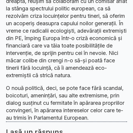
dreapta, reușim să colaborăm cu un comisar aflat
la stânga spectrului politic european, ca să
rezolvăm criza locuințelor pentru tineri, să oferim
un acoperiș deasupra capului noilor generații. În
vreme ce radicalii ecologiști, adevărații extremiști
din PE, împing Europa într-o criză economică și
financiară care va tăia toate posibilitățile de
intervenție, de sprijin pentru cei în nevoie. Nici
măcar colibe din crengi n-o să-și poată face
tinerii fără locuință, că îi amendează eco-
extremiștii că strică natura.
O nouă politică, deci, se pote face fără scandal,
boicoturi, amenințări, sau alte extremisme, prin
dialog susținut cu fermitate în apărarea propriilor
convingeri, în apărarea intereselor celor care te-
au trimis în Parlamentul European.
Lasă un răspuns