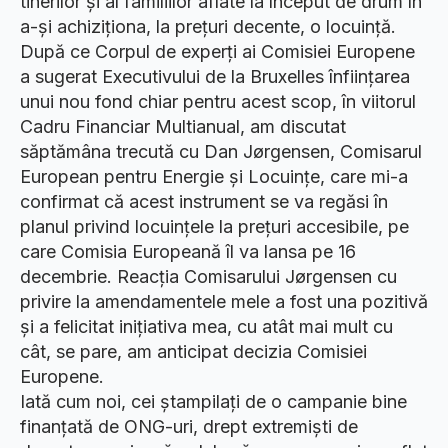
tinerilor și al familiilor aflate la început de drum în
a-și achiziționa, la prețuri decente, o locuință.
După ce Corpul de experți ai Comisiei Europene
a sugerat Executivului de la Bruxelles înființarea
unui nou fond chiar pentru acest scop, în viitorul
Cadru Financiar Multianual, am discutat
săptămâna trecută cu Dan Jørgensen, Comisarul
European pentru Energie și Locuințe, care mi-a
confirmat că acest instrument se va regăsi în
planul privind locuințele la prețuri accesibile, pe
care Comisia Europeană îl va lansa pe 16
decembrie. Reacția Comisarului Jørgensen cu
privire la amendamentele mele a fost una pozitivă
și a felicitat inițiativa mea, cu atât mai mult cu
cât, se pare, am anticipat decizia Comisiei
Europene.
Iată cum noi, cei ștampilați de o campanie bine
finanțată de ONG-uri, drept extremiști de