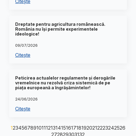
Citește
Dreptate pentru agricultura românească.
România nu își permite experimentele
ideologice!
09/07/2026
Citește
Peticirea actualelor regulamente și derogările
vremelnice nu rezolvă criza sistemică de pe
piața europeană a îngrășămintelor!
24/06/2026
Citește
1
2
3
4
5
6
7
8
9
10
11
12
13
14
15
16
17
18
19
20
21
22
23
24
25
26
27
28
29
30
31
32