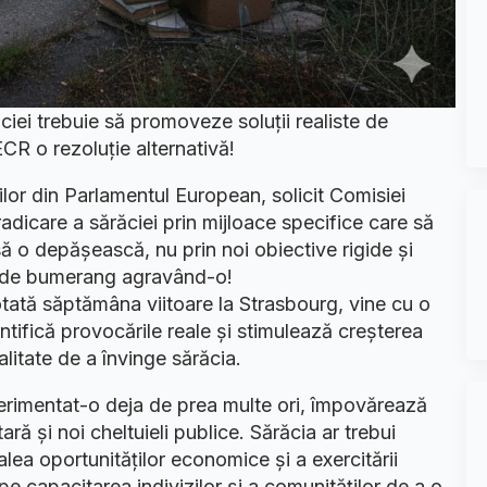
ciei trebuie să promoveze soluții realiste de
CR o rezoluție alternativă!
ilor din Parlamentul European, solicit Comisiei
radicare a sărăciei prin mijloace specifice care să
ă o depășească, nu prin noi obiective rigide și
ct de bumerang agravând-o!
otată săptămâna viitoare la Strasbourg, vine cu o
ntifică provocările reale și stimulează creșterea
itate de a învinge sărăcia.
rimentat-o deja de prea multe ori, împovărează
ră și noi cheltuieli publice. Sărăcia ar trebui
alea oportunităților economice și a exercitării
pe capacitarea indivizilor și a comunităților de a o