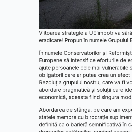
Viitoarea strategie a UE împotriva sără
eradicare! Propun în numele Grupului E
În numele Conservatorilor și Reformișt
Europene să intensifice eforturile de e
ajute persoanele cele mai vulnerabile s
obligatorii care ar putea crea un efe
Rezoluția grupului nostru, care va fi v
abordare pragmatică și soluții care ide
economică, aceasta fiind singura modal
Abordarea de stânga, pe care am expe
statele membre cu birocrație suplimenta
definită ca o barieră semnificativă în c
drepturilor cetățenilor, punând accent 