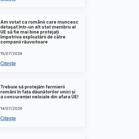
Am votat ca românii care muncesc
detașat într-un alt stat membru al
UE să fie mai bine protejați
împotriva exploatării de către
companii răuvoitoare
15/07/2026
Citește
Trebuie să protejăm fermierii
români în fața dăunătorilor unici și
a concurenței neloiale din afara UE!
14/07/2026
Citește