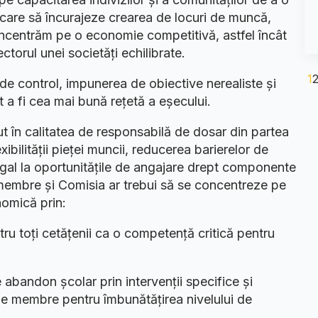
care să încurajeze crearea de locuri de muncă,
concentrăm pe o economie competitivă, astfel încât
torul unei societăți echilibrate.
1
de control, impunerea de obiective nerealiste și
 a fi cea mai bună rețetă a eșecului.
ut în calitatea de responsabilă de dosar din partea
bilității pieței muncii, reducerea barierelor de
egal la oportunitățile de angajare drept componente
 membre și Comisia ar trebui să se concentreze pe
onomică prin:
tru toți cetățenii ca o competență critică pentru
 abandon școlar prin intervenții specifice și
ele membre pentru îmbunătățirea nivelului de